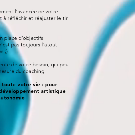
hment l'avancée de votre
 à réfléchir et réajuster le tir
n place d'objectifs
n'est pas toujours l'atout
s ;)
nte de votre besoin, qui peut
 mesure du coaching
r toute votre vie : pour
développement artistique
 autonomie