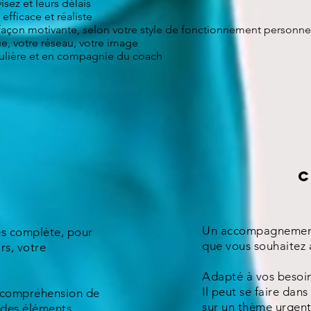
isez et leurs délais
fficace et réaliste
açon motivante, selon votre style de fonctionnement personne
ue, votre réseau, votre image
gulière et en compagnie du coach
c
Un accompagnement 
ès complète, pour
que vous souhaitez 
rs, votre
Adapté à vos besoin
Il peut se faire dan
e compréhension de
sur un thème urgen
 des éléments