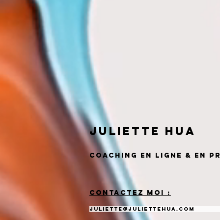
Juliette HUa
Coaching
en ligne & En p
Contactez moi :
juliette@juliettehua.com