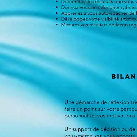
Déterminez les résultats que vous v
Donnez-vous un calendrier rythmé, e
Apprenez à vous auto-coacher de f
Développez votre visibilité artistiq
Mesurez vos résultats de façon ré
Bilan
Une démarche de réflexion tr
faire un point sur votre parcou
personnalité, vos motivations.
Un support de décision ou d
vous-même, qui vous apporte