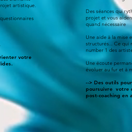
rojet artistique.
Des séances qui ryt
projet et vous aident
 questionnaires
quand nécessaire
Une aide à la mise e
structurés... Ce qui 
.
number 1 des artiste
rienter votre
Une écoute permane
lides.
évoluer au fur et à
--> Des outils pou
poursuivre votre 
post-coaching en