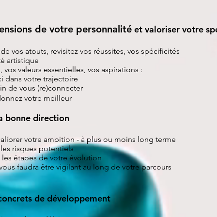
ensions de votre personnalité
et valoriser votre spé
e vos atouts, revisitez vos réussites, vos spécificités
té artistique
s valeurs essentielles, vos aspirations : ​
i dans votre trajectoire
in de vous (re)connecter
donnez votre meilleur
la bonne direction
, calibrer votre ambition - à plus ou moins long terme
 les risques potentiels
 et les étapes de votre évolution
 vous faudra être vigilant au long de votre parcours
concrets de développement