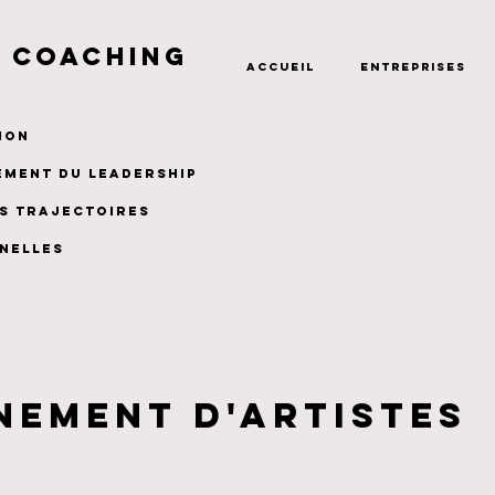
A coaching
Accueil
Entreprises
tion
ement du leadership
s trajectoires
nelles
ement d'artistes