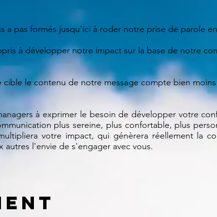
 a pas formés jusqu'ici à roder notre prise de parole en
pris à développer notre impact sur la base de notre co
tre cible le contenu de notre message compte bien moins
nagers à exprimer le besoin de développer votre confo
mmunication plus sereine, plus confortable, plus personn
ltipliera votre impact, qui génèrera réellement la conf
x autres l'envie de s'engager avec vous.
ment