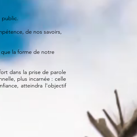
 public.
mpétence, de nos savoirs,
 que la forme de notre
rt dans la prise de parole
elle, plus incarnée : celle
iance, atteindra l'objectif