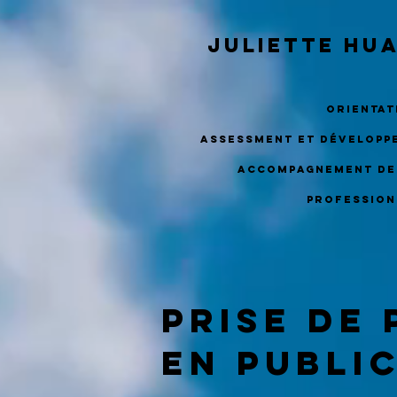
Juliette HU
Orienta
assessment et développ
accompagnement de
profession
prise de
en publi