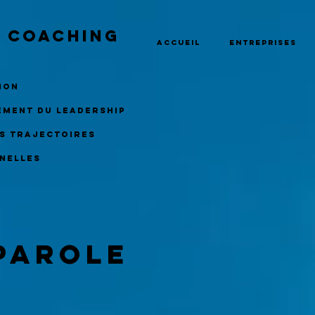
A coaching
Accueil
Entreprises
tion
ement du leadership
s trajectoires
nelles
 parole
c