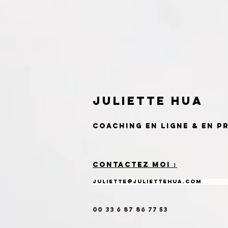
Juliette HUa
Coaching
en ligne & En p
Contactez moi :
juliette@juliettehua.com
00 33 6 87 86 77 53